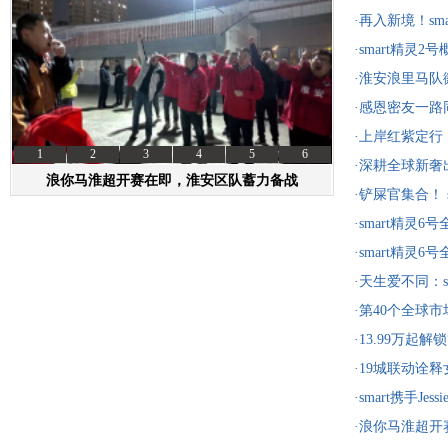
·再入新境！s
阵持续扩容，
·smart精灵
正式揭晓
·淮安浪里马
·感恩密友一路
一口价14.29
·上岸红紫定行
1
2
3
4
5
6
火“开运搭子”
·深耕全球新奢
浪你马淮超开赛在即，淮安区队蓄力备战
扩展至41个国
·铲屎官集合！ 
资讯
选车
前滩太古里
·smart精灵
杆
·smart精灵
杆
·天生爱不同：s
瞻 精灵6号将
·第40个全球市
入哥斯达黎加
·13.99万起解
重礼遇，助你
·19城联动诠释
·smart携手Je
·浪你马淮超