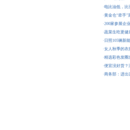
·电比油低，比亚
耀出击
·黄金仓“牵手
·200家参展
·蔬菜生吃更健
险！
·日照105辆
营服务再升级
·女人秋季的衣
简单单就很气
·精选彩色发圈
·便宜没好货
·商务部：进
单