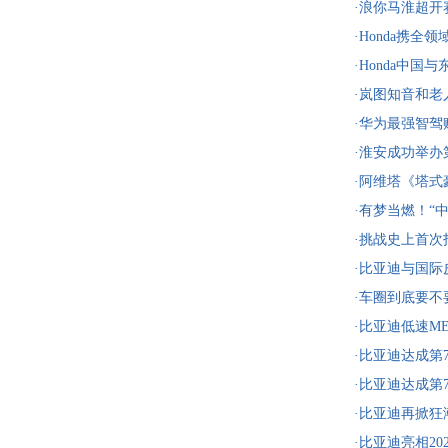
·浪你马淮超
·Honda携
博览会
·Honda中
用车社会示范
·岚图知音和
养老生活
·华为最强智驾
轿车”必选阿维
·淮安成功举办
投资1486.4亿
·阿维塔《塔式
一起见证中国
·有梦当燃！“
联赛启程
·挑战史上首次
EM-P真安全
·比亚迪与国
战略合作，共
·车圈到底要
·比亚迪低速M
险
·比亚迪达成第
即将上市！
·比亚迪达成第
即将上市！
·比亚迪再掀狂潮
版
·比亚迪亮相2